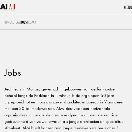
MENU
Onze vacatures
3D PRINTING
BUREAU
TEAM
JOBS
LEGACY
Jobs
Architects in Motion, gevestigd in gebouwen van de Turnhoutse
School langs de Parklaan in Turnhout, is de afgelopen 50 jaar
uitgegroeid tot een toonaangevend architectenbureau in Vlaanderen
met een 30-tal medewerkers. AIM kiest voor een horizontale
organisatiestructuur die de creatieve dynamiek tussen de kennis en
gedrevenheid van zowel ervaren als jonge architecten en specialisten
stimuleert. AIM biedt kansen aan jonge medewerkers om zichzelf