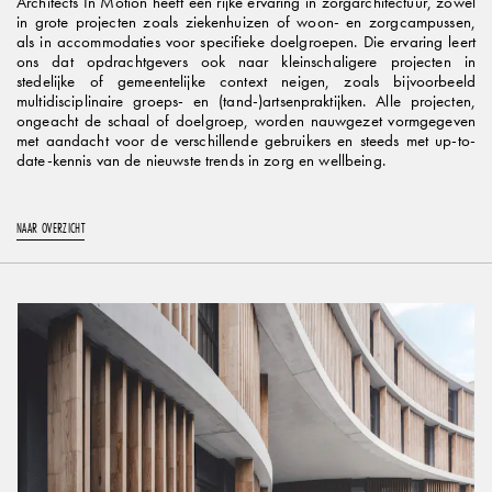
Architects In Motion heeft een rijke ervaring in zorgarchitectuur, zowel
in grote projecten zoals ziekenhuizen of woon- en zorgcampussen,
als in accommodaties voor specifieke doelgroepen. Die ervaring leert
ons dat opdrachtgevers ook naar kleinschaligere projecten in
stedelijke of gemeentelijke context neigen, zoals bijvoorbeeld
multidisciplinaire groeps- en (tand-)artsenpraktijken. Alle projecten,
ongeacht de schaal of doelgroep, worden nauwgezet vormgegeven
met aandacht voor de verschillende gebruikers en steeds met up-to-
date-kennis van de nieuwste trends in zorg en wellbeing.
NAAR OVERZICHT