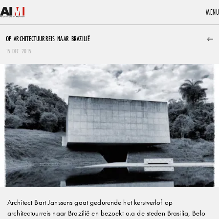
MENU
MENU
NIEUWS
PUBLICATIES
OP ARCHITECTUURREIS NAAR BRAZILIË
15 DEC. 2015
VRP houdt halt bij OCMW Gierle
De VRP hield recent halt bij het project voor het OCMW in Gierle.
Architect Bart Janssens gaat gedurende het kerstverlof op
architectuurreis naar Brazilië en bezoekt o.a de steden Brasilia, Belo
LEES MEER