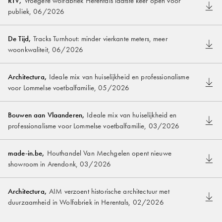
RTV
,
Vroegere wolfabriek Herentals laatste keer open voor
publiek
,
06/2026
De Tijd
,
Tracks Turnhout: minder vierkante meters, meer
woonkwaliteit
,
06/2026
Architectura
,
Ideale mix van huiselijkheid en professionalisme
voor Lommelse voetbalfamilie
,
05/2026
Bouwen aan Vlaanderen
,
Ideale mix van huiselijkheid en
professionalisme voor Lommelse voetbalfamilie
,
03/2026
made-in.be
,
Houthandel Van Mechgelen opent nieuwe
showroom in Arendonk
,
03/2026
Architectura
,
AIM verzoent historische architectuur met
duurzaamheid in Wolfabriek in Herentals
,
02/2026