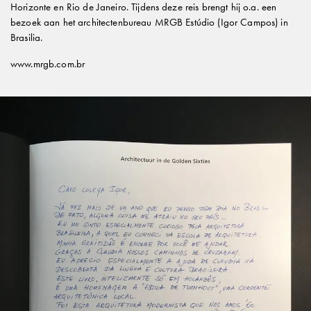
Horizonte en Rio de Janeiro. Tijdens deze reis brengt hij o.a. een
bezoek aan het architectenbureau MRGB Estúdio (Igor Campos) in
VORIGE ARTIKELS
Brasilia.
www.mrgb.com.br
Huize Maelsloth in Turnhout: wonen in de
gelaagdheid van de tijd
23 JUN 2026