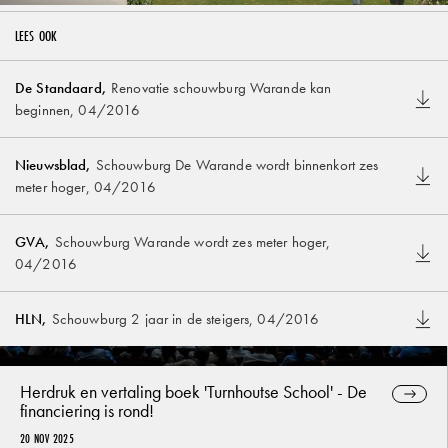
LEES OOK
De Voorzienigheid in Herentals: een historisch
gebouw krijgt een nieuwe toekomst
De Standaard
,
Renovatie schouwburg Warande kan
26 FEB 2026
beginnen
,
04/2016
Nieuwsblad
,
Schouwburg De Warande wordt binnenkort zes
meter hoger
,
04/2016
GVA
,
Schouwburg Warande wordt zes meter hoger
,
04/2016
HLN
,
Schouwburg 2 jaar in de steigers
,
04/2016
Herdruk en vertaling boek 'Turnhoutse School' - De
financiering is rond!
20 NOV 2025