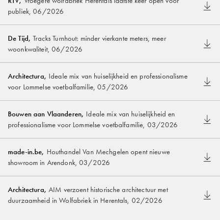
RTV
,
Vroegere wolfabriek Herentals laatste keer open voor
publiek
,
06/2026
De Tijd
,
Tracks Turnhout: minder vierkante meters, meer
woonkwaliteit
,
06/2026
Architectura
,
Ideale mix van huiselijkheid en professionalisme
voor Lommelse voetbalfamilie
,
05/2026
Bouwen aan Vlaanderen
,
Ideale mix van huiselijkheid en
professionalisme voor Lommelse voetbalfamilie
,
03/2026
made-in.be
,
Houthandel Van Mechgelen opent nieuwe
showroom in Arendonk
,
03/2026
Architectura
,
AIM verzoent historische architectuur met
duurzaamheid in Wolfabriek in Herentals
,
02/2026