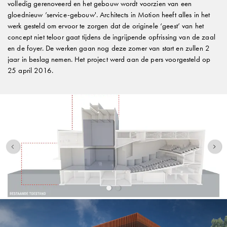
volledig gerenoveerd en het gebouw wordt voorzien van een
gloednieuw ’service-gebouw'. Architects in Motion heeft alles in het
werk gesteld om ervoor te zorgen dat de originele ‘geest’ van het
VORIGE ARTIKELS
concept niet teloor gaat tijdens de ingrijpende opfrissing van de zaal
en de foyer. De werken gaan nog deze zomer van start en zullen 2
jaar in beslag nemen. Het project werd aan de pers voorgesteld op
25 april 2016.
Huize Maelsloth in Turnhout: wonen in de
gelaagdheid van de tijd
23 JUN 2026