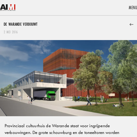
MENU
MENU
NIEUWS
PUBLICATIES
DE WARANDE VERBOUWT
2 MEI 2016
VRP houdt halt bij OCMW Gierle
De VRP hield recent halt bij het project voor het OCMW in Gierle.
Provinciaal cultuurhuis de Warande staat voor ingrijpende
verbouwingen. De grote schouwburg en de toneeltoren worden
LEES MEER