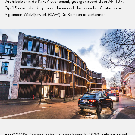
'Architectuur in de Kijker'-evenement, georganiseerd door AR-TUR.
Op 15 november kregen deelnemers de kans om het Centrum voor
Algemeen Welzijnswerk (CAW) De Kempen te verkennen.
VORIGE ARTIKELS
Huize Maelsloth in Turnhout: wonen in de
gelaagdheid van de tijd
23 JUN 2026
Het CAW De Kempen-gebouw, opgeleverd in 2020, huisvest zowel