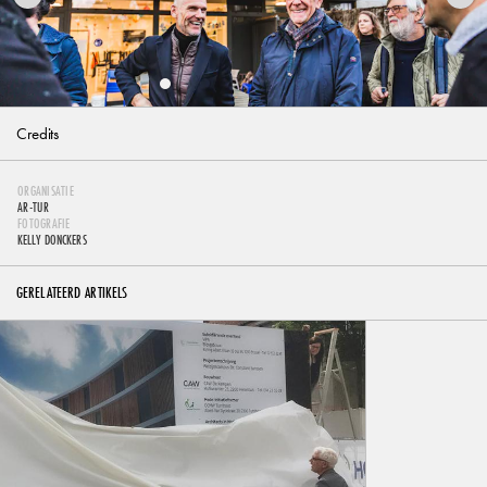
Credits
ORGANISATIE
AR-TUR
FOTOGRAFIE
KELLY DONCKERS
GERELATEERD ARTIKELS
Gastenverblijf: “een nieuw begin in een vertrouwde
vorm”
15 SEP 2025