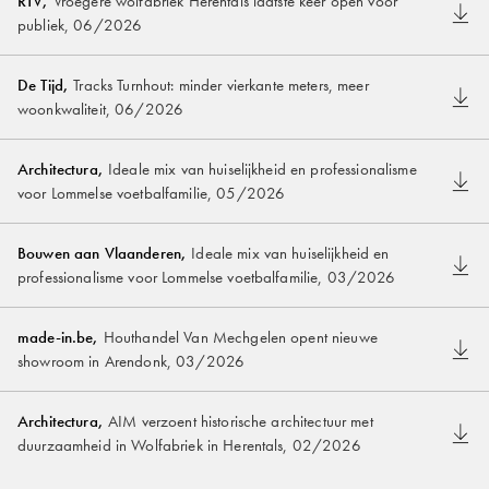
RTV
,
Vroegere wolfabriek Herentals laatste keer open voor
publiek
,
06/2026
De Tijd
,
Tracks Turnhout: minder vierkante meters, meer
woonkwaliteit
,
06/2026
Architectura
,
Ideale mix van huiselijkheid en professionalisme
voor Lommelse voetbalfamilie
,
05/2026
Bouwen aan Vlaanderen
,
Ideale mix van huiselijkheid en
professionalisme voor Lommelse voetbalfamilie
,
03/2026
made-in.be
,
Houthandel Van Mechgelen opent nieuwe
showroom in Arendonk
,
03/2026
Architectura
,
AIM verzoent historische architectuur met
duurzaamheid in Wolfabriek in Herentals
,
02/2026