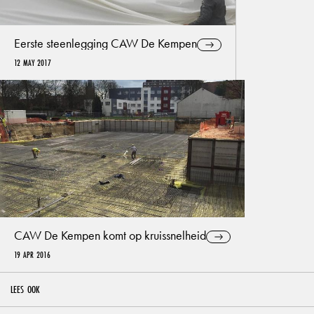
Eerste steenlegging CAW De Kempen
12 MAY 2017
Bebat | Educatief centrum, kantoor en sorteercentrum
11 SEP 2025
CAW De Kempen komt op kruissnelheid
19 APR 2016
LEES OOK