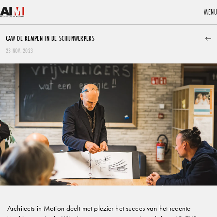
MENU
MENU
NIEUWS
PUBLICATIES
CAW DE KEMPEN IN DE SCHIJNWERPERS
23 NOV. 2023
VRP houdt halt bij OCMW Gierle
De VRP hield recent halt bij het project voor het OCMW in Gierle.
Architects in Motion deelt met plezier het succes van het recente
LEES MEER