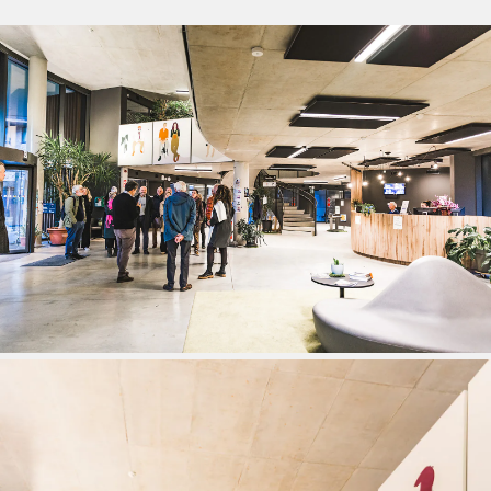
De Voorzienigheid in Herentals: een historisch
gebouw krijgt een nieuwe toekomst
26 FEB 2026
Herdruk en vertaling boek 'Turnhoutse School' - De
financiering is rond!
20 NOV 2025