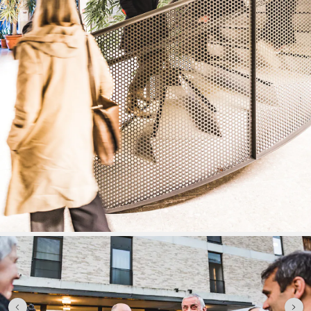
BIM als sleutel tot helderheid en verbondenheid
03 OCT 2025
Jente Pauwels introduceert Neuroarchitectuur bij AIM
26 SEP 2025