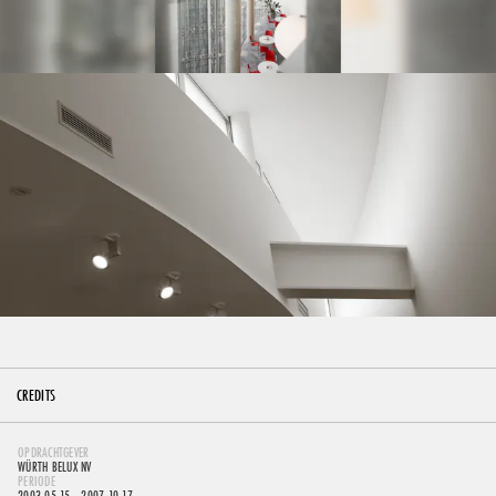
CREDITS
OPDRACHTGEVER
WÜRTH BELUX NV
PERIODE
2003-05-15
- 2007-10-17