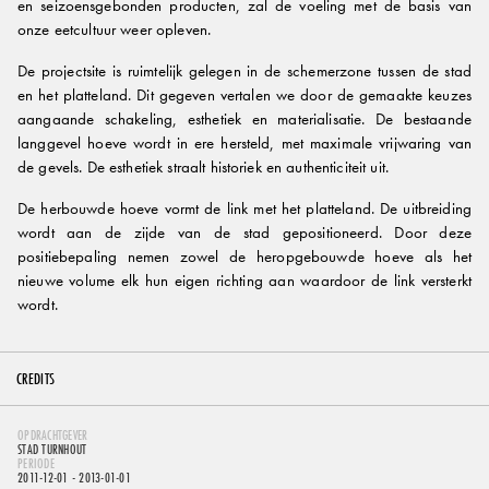
en seizoensgebonden producten, zal de voeling met de basis van
onze eetcultuur weer opleven.
De projectsite is ruimtelijk gelegen in de schemerzone tussen de stad
en het platteland. Dit gegeven vertalen we door de gemaakte keuzes
aangaande schakeling, esthetiek en materialisatie. De bestaande
langgevel hoeve wordt in ere hersteld, met maximale vrijwaring van
de gevels. De esthetiek straalt historiek en authenticiteit uit.
De herbouwde hoeve vormt de link met het platteland. De uitbreiding
wordt aan de zijde van de stad gepositioneerd. Door deze
positiebepaling nemen zowel de heropgebouwde hoeve als het
nieuwe volume elk hun eigen richting aan waardoor de link versterkt
wordt.
CREDITS
OPDRACHTGEVER
STAD TURNHOUT
PERIODE
2011-12-01
- 2013-01-01