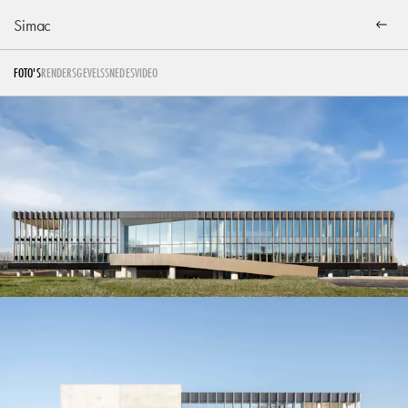
Simac
FOTO'S
RENDERS
GEVELS
SNEDES
VIDEO