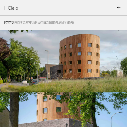
Il Cielo
FOTO'S
RENDERS
GEVELS
INPLANTING
GRONDPLANNEN
VIDEO