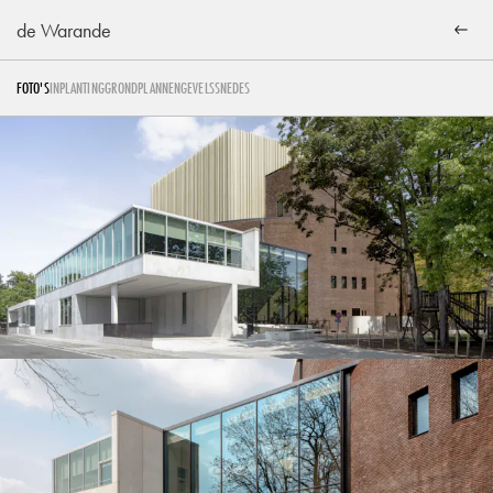
de Warande
FOTO'S
INPLANTING
GRONDPLANNEN
GEVELS
SNEDES