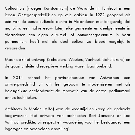
Cultuurhuis (vroeger Kunstcentrum) de Warande in Turnhout is een
icoon. Ontegensprekelijk en op vele vlakken. In 1972 geopend als
één van de eerste culturele centra in Vlaanderen met tot gevolg dat
nu, bijna een halve eeuw later, elke gemeente en deelgemeente in
Vlaanderen een eigen cultureel- of ontmoetingscentrum in haar
patrimonium heeft met als doel cultuur zo breed mogelijk te
verspreiden.
Maar ook het ontwerp (Schoeters, Wouters, Vanhout, Schellekens) en
de quasi uitsluitend receptieve werking waren baanbrekend.
In 2014 schreef het provinciebestuur van Antwerpen een
ontwerpwedstrijd uit om het gebouw te moderniseren met als
belangrijkste deelopdracht de renovatie van de eerste podiumzaal
annex technieken.
Architects in Motion (AIM) won de wedstrijd en kreeg de opdracht
toegewezen. Het ontwerp van architecten Bart Janssens en Luc
Vanhout predikte, uit respect en waardering voor het bestaande, ‘een
ingetogen en bescheiden opstelling’.